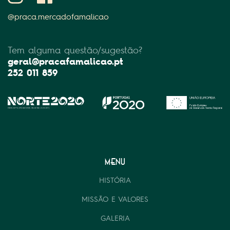
@praca.mercadofamalicao
Tem alguma questão/sugestão?
geral@pracafamalicao.pt
252 011 859
MENU
HISTÓRIA
MISSÃO E VALORES
GALERIA