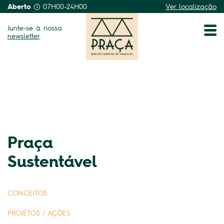
Aberto
07H00-24H00
Ver localização
Junte-se à nossa
newsletter
.
Praça
Sustentável
CONCEITOS
PROJETOS / AÇÕES