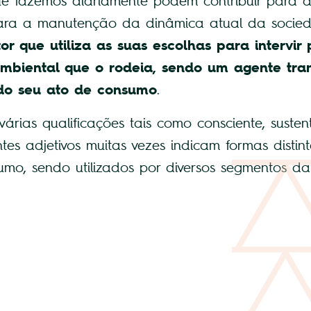
e fazemos diariamente podem contribuir para a
ara a manutenção da dinâmica atual da socie
or que utiliza as suas escolhas para intervir
 ambiental que o rodeia, sendo um agente tr
 do seu ato de consumo
.
rias qualificações tais como consciente, sustentáv
entes adjetivos muitas vezes indicam formas disti
umo, sendo utilizados por diversos segmentos da