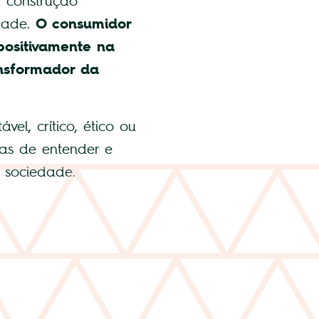
 construção
dade.
O consumidor
 positivamente na
ansformador da
el, crítico, ético ou
ntas de entender e
 sociedade.