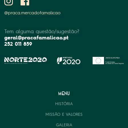
@praca.mercadofamalicao
Tem alguma questão/sugestão?
geral@pracafamalicao.pt
252 011 859
MENU
HISTÓRIA
MISSÃO E VALORES
GALERIA