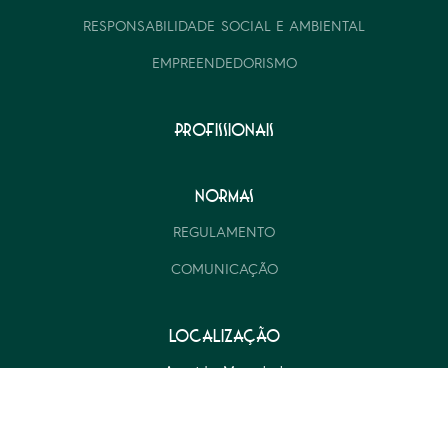
RESPONSABILIDADE SOCIAL E AMBIENTAL
EMPREENDEDORISMO
PROFISSIONAIS
NORMAS
REGULAMENTO
COMUNICAÇÃO
LOCALIZAÇÃO
Avenida Marechal
Humberto Delgado, n.º 135
4760-012 Vila Nova de Famalicão
VER MAPA