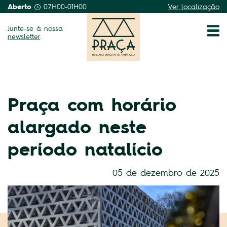
Aberto
07H00-01H00
Ver localização
Junte-se à nossa
newsletter
.
Praça com horário
alargado neste
período natalício
05 de dezembro de 2025