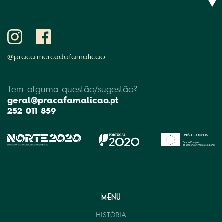
@praca.mercadofamalicao
Tem alguma questão/sugestão?
geral@pracafamalicao.pt
252 011 859
MENU
HISTÓRIA